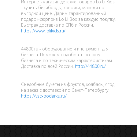
Интернет-магазин детских товаров Lo Li Kids
- купить бизиборды, коврики, манежи по
выгодной цене. Дарим гарантированный
подарок-сюрприз Lo Li Box за каждую покупку.
Быстрая доставка по СПб и России.
https://www.lolikids.ru/
44800.ru - оборудование и инструмент для
бизнеса. Поможем подобрать по типу
бизнеса и по техническим характеристикам.
Доставка по всей России.
http://44800.ru/
Съедобные букеты из фруктов, колбасы, ягод
на заказ с доставкой по Санкт-Петербургу
https://vse-podarku.ru/